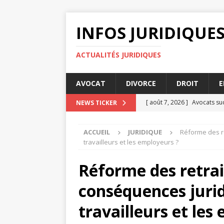
INFOS JURIDIQUE
ACTUALITÉS JURIDIQUES
AVOCAT
DIVORCE
DROIT
E
[ août 7, 2026 ]
Avocats suc
NEWS TICKER
[ août 7, 2026 ]
Comment le 
ACCUEIL
JURIDIQUE
Réforme des re
ENTREPRISE
travailleurs et les employeurs ?
[ août 4, 2026 ]
Le rôle de
Réforme des retrait
[ août 2, 2026 ]
Les implica
conséquences jurid
[ août 8, 2026 ]
Médiation o
JURIDIQUE
travailleurs et les